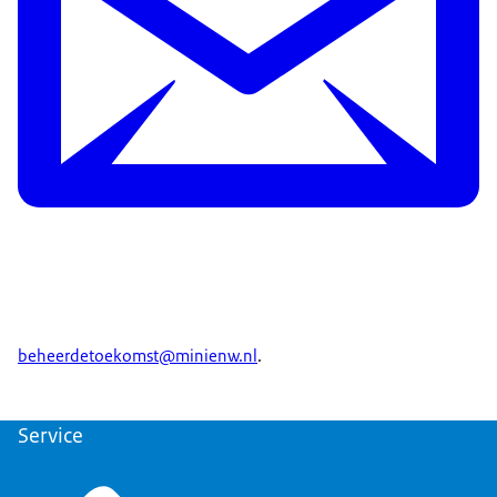
beheerdetoekomst@minienw.nl
.
Service