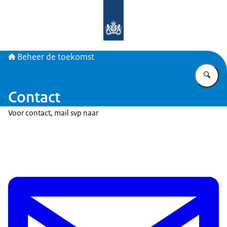
Naar de homepage van Beheer de t
Beheer de toekomst
Vu
Contact
Voor contact, mail svp naar