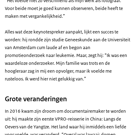
“Het voelde niet zo verschillend als mijn werk als fotograaf.
Voor beide moet je goed kunnen observeren, beide heeft te
maken met vergankelijkheid.”
Alles wat deze keynotespreker aanpakt, lijkt een succes te
worden: hij rondde zijn studie Geneeskunde aan de Universiteit
van Amsterdam cum laude af en begon aan
promotieonderzoek naar leukemie. Maar, zegt hij: “Ik was een
waardeloze onderzoeker. Mijn familie was trots en de
hoogleraar zag in mij een opvolger, maar ik voelde me
rusteloos. Ik werd hier niet gelukkig van.”
Grote veranderingen
In 2016 kwam zijn droom om documentairemaker te worden
uit: hij maakte zijn eerste VPRO-reisserie in China: Langs de
Oevers van de Yangtze. Het land waar hij inmiddels een liefde
voor voelde, was veranderd. “Overal was lawaai: dorpen