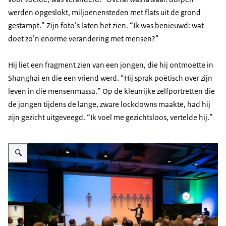
werden opgeslokt, miljoenensteden met flats uit de grond
gestampt.” Zijn foto’s laten het zien. “Ik was benieuwd: wat
doet zo’n enorme verandering met mensen?”
Hij liet een fragment zien van een jongen, die hij ontmoette in
Shanghai en die een vriend werd. “Hij sprak poëtisch over zijn
leven in die mensenmassa.” Op de kleurrijke zelfportretten die
de jongen tijdens de lange, zware lockdowns maakte, had hij
zijn gezicht uitgeveegd. “Ik voel me gezichtsloos, vertelde hij.”
Vergroot afbeelding Foto van keynote spreker Ruben Terlou