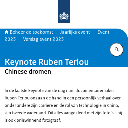
Naar de homepage van Beheer de t
Beheer de toekomst
Jaarlijks event
Event
2023
Verslag event 2023
Vu
Keynote Ruben Terlou
Chinese dromen
In de laatste keynote van de dag nam documentairemaker
Ruben Terlou ons aan de hand in een persoonlijk verhaal over
onder andere zijn carrière en de rol van technologie in China,
zijn tweede vaderland. Dit alles aangekleed met zijn foto’s – hij
is ook prijswinnend fotograaf.