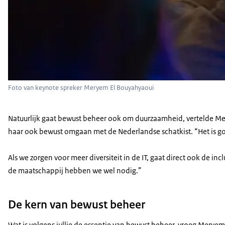
Foto van keynote spreker Meryem El Bouyahyaoui
Natuurlijk gaat bewust beheer ook om duurzaamheid, vertelde Me
haar ook bewust omgaan met de Nederlandse schatkist. “Het is goed
Als we zorgen voor meer diversiteit in de IT, gaat direct ook de 
de maatschappij hebben we wel nodig.”
De kern van bewust beheer
Wat is volgens jullie de essentie van bewust beheer, vroeg Merye