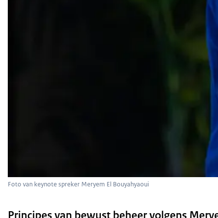
Foto van keynote spreker Meryem El Bouyahyaoui
Principes van bewust beheer volgens Mer