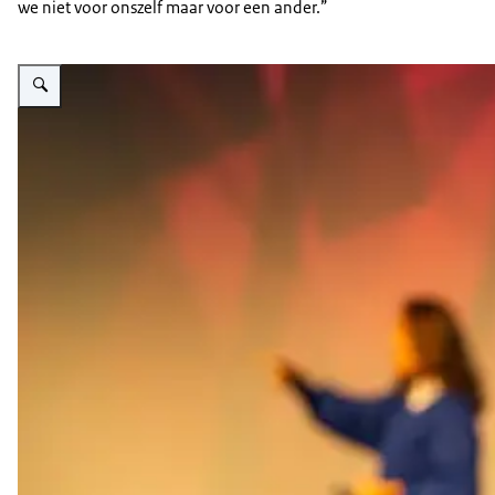
we niet voor onszelf maar voor een ander.”
Vergroot afbeelding Foto van keynote spreker Meryem El Bouyahyaoui