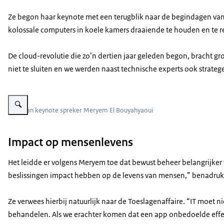
Ze begon haar keynote met een terugblik naar de begindagen van h
kolossale computers in koele kamers draaiende te houden en te r
De cloud-revolutie die zo’n dertien jaar geleden begon, bracht gr
niet te sluiten en we werden naast technische experts ook stra
Vergroot afbeelding Foto van keynote spreker Meryem El Bouyahyaoui
Foto van keynote spreker Meryem El Bouyahyaoui
Impact op mensenlevens
Het leidde er volgens Meryem toe dat bewust beheer belangrijker w
beslissingen impact hebben op de levens van mensen,” benadrukt
Ze verwees hierbij natuurlijk naar de Toeslagenaffaire. “IT moet
behandelen. Als we erachter komen dat een app onbedoelde effecte