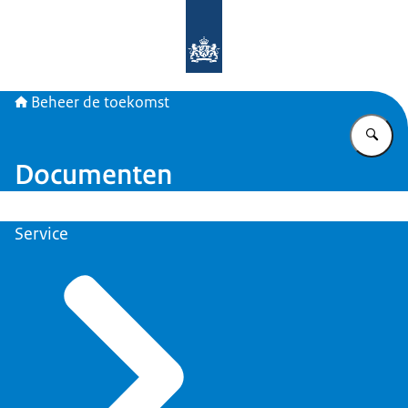
Naar de homepage van Beheer de t
Beheer de toekomst
Vu
Documenten
Service