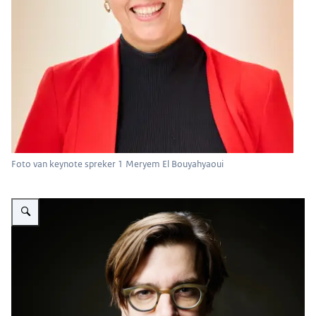
Foto van keynote spreker 1 Meryem El Bouyahyaoui
Vergroot afbeelding Foto van keynote spreker 2 Ruben Terlou