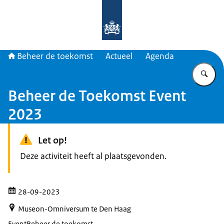
Naar de homepage van Beheer de t
Beheer de toekomst
Actueel
Agenda
Vu
Beheer de Toekomst Event
2023
Let op!
Deze activiteit heeft al plaatsgevonden.
28-09-2023
Museon-Omniversum te Den Haag
Event
Beheer de toekomst